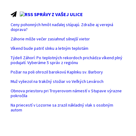
SPRÁVY Z VAŠEJ ULICE
Ceny pohonných hmôt naďalej stúpajú. Zdražie aj verejná
doprava?
Záhorie môže večer zasiahnuť silnejší vietor
Víkend bude patriť slnku a letným teplotám
Týdeň Záhorí: Po teplotných rekordoch prichádza víkend plný
podujatí. Vyberáme 5 správ z regiónu
Požiar na poli ohrozil barokovú Kaplnku sv. Barbory
Muž vyliezol na trakčný stožiar vo Veľkých Levároch
Obnova priestoru pri Troyerovom námestí v Stupave výrazne
pokročila
Na priecestí v Lozorne sa zrazil nákladný vlak s osobným
autom