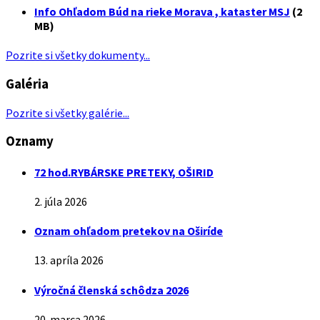
Info Ohľadom Búd na rieke Morava , kataster MSJ
(2
MB)
Pozrite si všetky dokumenty...
Galéria
Pozrite si všetky galérie...
Oznamy
72 hod.RYBÁRSKE PRETEKY, OŠIRID
2. júla 2026
Oznam ohľadom pretekov na Oširíde
13. apríla 2026
Výročná členská schôdza 2026
20. marca 2026