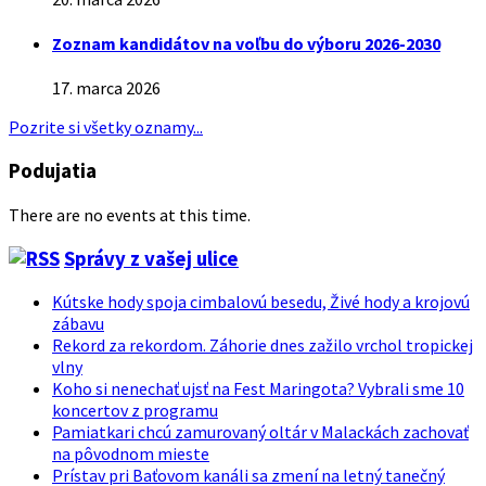
Zoznam kandidátov na voľbu do výboru 2026-2030
17. marca 2026
Pozrite si všetky oznamy...
Podujatia
There are no events at this time.
Správy z vašej ulice
Kútske hody spoja cimbalovú besedu, Živé hody a krojovú
zábavu
Rekord za rekordom. Záhorie dnes zažilo vrchol tropickej
vlny
Koho si nenechať ujsť na Fest Maringota? Vybrali sme 10
koncertov z programu
Pamiatkari chcú zamurovaný oltár v Malackách zachovať
na pôvodnom mieste
Prístav pri Baťovom kanáli sa zmení na letný tanečný