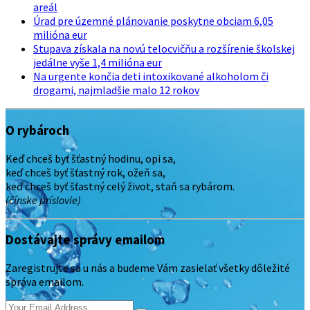
areál
Úrad pre územné plánovanie poskytne obciam 6,05
milióna eur
Stupava získala na novú telocvičňu a rozšírenie školskej
jedálne vyše 1,4 milióna eur
Na urgente končia deti intoxikované alkoholom či
drogami, najmladšie malo 12 rokov
O rybároch
Keď chceš byť šťastný hodinu, opi sa,
keď chceš byť šťastný rok, ožeň sa,
keď chceš byť šťastný celý život, staň sa rybárom.
(čínske príslovie)
Dostávajte správy emailom
Zaregistrujte sa u nás a budeme Vám zasielať všetky dôležité
správa emailom.